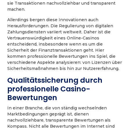
sie Transaktionen nachvollziehbar und transparent
machen.
Allerdings bergen diese Innovationen auch
Herausforderungen. Die Regulierung von digitalen
Zahlungsdiensten variiert weltweit. Daher ist die
Vertrauenswürdigkeit eines Online-Casinos
entscheidend, insbesondere wenn es um die
Sicherheit der Finanztransaktionen geht. Hier
kommen professionelle Bewertungen ins Spiel, die
verschiedene Aspekte analysieren: von Lizenzen über
Sicherheitsmaßnahmen bis hin zur Nutzererfahrung.
Qualitätssicherung durch
professionelle Casino-
Bewertungen
In einer Branche, die von ständig wechselnden
Marktbedingungen geprägt ist, dienen
nachvollziehbare, transparente Bewertungen als
Kompass. Nicht alle Bewertungen im Internet sind