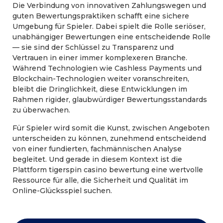
Die Verbindung von innovativen Zahlungswegen und
guten Bewertungspraktiken schafft eine sichere
Umgebung für Spieler. Dabei spielt die Rolle seriöser,
unabhängiger Bewertungen eine entscheidende Rolle
— sie sind der Schlüssel zu Transparenz und
Vertrauen in einer immer komplexeren Branche.
Während Technologien wie Cashless Payments und
Blockchain-Technologien weiter voranschreiten,
bleibt die Dringlichkeit, diese Entwicklungen im
Rahmen rigider, glaubwürdiger Bewertungsstandards
zu überwachen.
Für Spieler wird somit die Kunst, zwischen Angeboten
unterscheiden zu können, zunehmend entscheidend
von einer fundierten, fachmännischen Analyse
begleitet. Und gerade in diesem Kontext ist die
Plattform tigerspin casino bewertung eine wertvolle
Ressource für alle, die Sicherheit und Qualität im
Online-Glücksspiel suchen.
Post