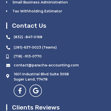
Small Business Administration
Tax Withholding Estimator
Contact Us
(832) -847-0168
(281)-637-0023 (Teams)
(718) -913-0770
contact@paracha-accounting.com
1601 Industrial Blvd Suite 3058
Suger Land, 77478
Clients Reviews