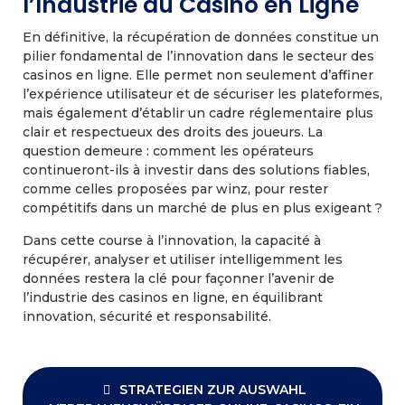
l’Industrie du Casino en Ligne
En définitive, la récupération de données constitue un
pilier fondamental de l’innovation dans le secteur des
casinos en ligne. Elle permet non seulement d’affiner
l’expérience utilisateur et de sécuriser les plateformes,
mais également d’établir un cadre réglementaire plus
clair et respectueux des droits des joueurs. La
question demeure : comment les opérateurs
continueront-ils à investir dans des solutions fiables,
comme celles proposées par winz, pour rester
compétitifs dans un marché de plus en plus exigeant ?
Dans cette course à l’innovation, la capacité à
récupérer, analyser et utiliser intelligemment les
données restera la clé pour façonner l’avenir de
l’industrie des casinos en ligne, en équilibrant
innovation, sécurité et responsabilité.
Post
navigation
STRATEGIEN ZUR AUSWAHL