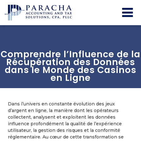
Comprendre l’Influence de la
Récupération des Données
dans le Monde des Casinos
en Ligne
Dans l’univers en constante évolution des jeux
d’argent en ligne, la manière dont les opérateurs
collectent, analysent et exploitent les données
influence profondément la qualité de l’expérience
utilisateur, la gestion des risques et la conformité
réglementaire. Au cœur de cette transformation se