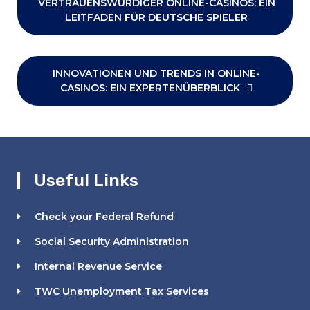
VERTRAUENSWÜRDIGER ONLINE-CASINOS: EIN
LEITFADEN FÜR DEUTSCHE SPIELER
INNOVATIONEN UND TRENDS IN ONLINE-
CASINOS: EIN EXPERTENÜBERBLICK
Useful Links
Check your Federal Refund
Social Security Administration
Internal Revenue Service
TWC Unemployment Tax Services