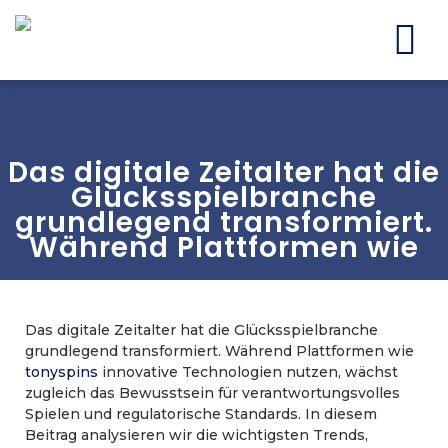
Das digitale Zeitalter hat die
Glücksspielbranche
grundlegend transformiert.
Während Plattformen wie
Das digitale Zeitalter hat die Glücksspielbranche
grundlegend transformiert. Während Plattformen wie
tonyspins
innovative Technologien nutzen, wächst
zugleich das Bewusstsein für verantwortungsvolles
Spielen und regulatorische Standards. In diesem
Beitrag analysieren wir die wichtigsten Trends,