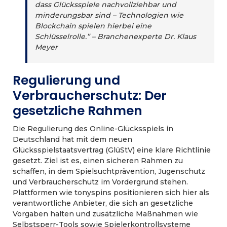
dass Glücksspiele nachvollziehbar und
minderungsbar sind – Technologien wie
Blockchain spielen hierbei eine
Schlüsselrolle.” – Branchenexperte Dr. Klaus
Meyer
Regulierung und
Verbraucherschutz: Der
gesetzliche Rahmen
Die Regulierung des Online-Glücksspiels in
Deutschland hat mit dem neuen
Glücksspielstaatsvertrag (GlüStV) eine klare Richtlinie
gesetzt. Ziel ist es, einen sicheren Rahmen zu
schaffen, in dem Spielsuchtprävention, Jugenschutz
und Verbraucherschutz im Vordergrund stehen.
Plattformen wie tonyspins positionieren sich hier als
verantwortliche Anbieter, die sich an gesetzliche
Vorgaben halten und zusätzliche Maßnahmen wie
Selbstsperr-Tools sowie Spielerkontrollsysteme