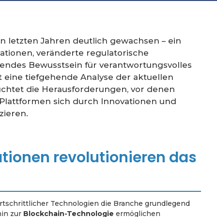
en letzten Jahren deutlich gewachsen – ein
ationen, veränderte regulatorische
des Bewusstsein für verantwortungsvolles
tet eine tiefgehende Analyse der aktuellen
uchtet die Herausforderungen, vor denen
e Plattformen sich durch Innovationen und
zieren.
tionen revolutionieren das
fortschrittlicher Technologien die Branche grundlegend
hin zur
Blockchain-Technologie
ermöglichen