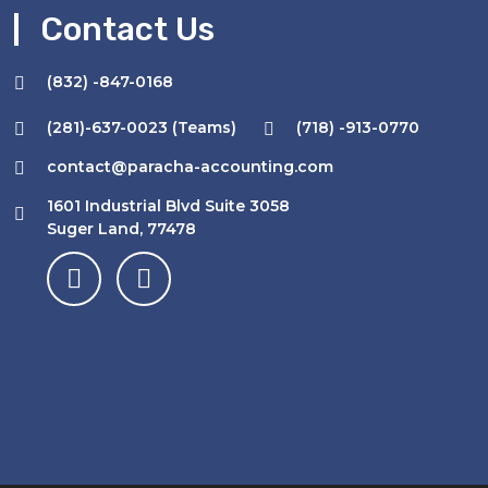
Contact Us
(832) -847-0168
(281)-637-0023 (Teams)
(718) -913-0770
I have tried the
service of PARACHA ACCOUNTING , i
contact@paracha-accounting.com
got a really good response ,
1601 Industrial Blvd Suite 3058
Mohammad Azhar is really nice &
Suger Land, 77478
cooperative person , done my TAX
solutions so easyhighly recommended
in Houston TX , he is best
Muhammad Khan