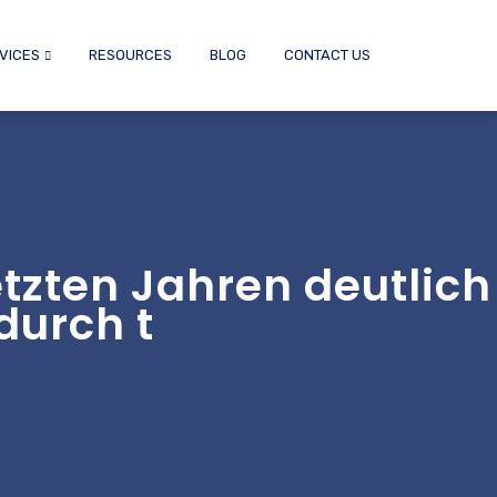
VICES
RESOURCES
BLOG
CONTACT US
etzten Jahren deutlich
durch t