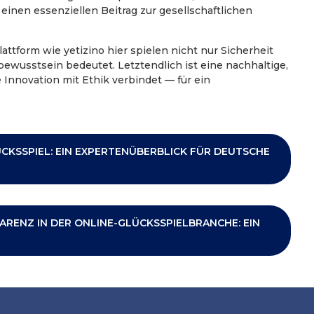
einen essenziellen Beitrag zur gesellschaftlichen
attform wie yetizino hier spielen nicht nur Sicherheit
bewusstsein bedeutet. Letztendlich ist eine nachhaltige,
 Innovation mit Ethik verbindet — für ein
CKSSPIEL: EIN EXPERTENÜBERBLICK FÜR DEUTSCHE
RENZ IN DER ONLINE-GLÜCKSSPIELBRANCHE: EIN