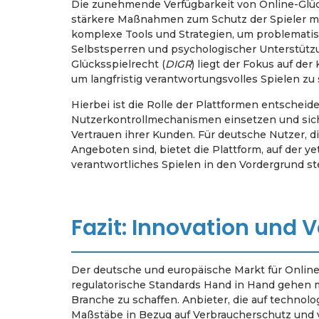
Die zunehmende Verfügbarkeit von Online-Glüc
stärkere Maßnahmen zum Schutz der Spieler mi
komplexe Tools und Strategien, um problematisc
Selbstsperren und psychologischer Unterstützun
Glücksspielrecht (
DIGR
) liegt der Fokus auf de
um langfristig verantwortungsvolles Spielen zu 
Hierbei ist die Rolle der Plattformen entscheid
Nutzerkontrollmechanismen einsetzen und sich
Vertrauen ihrer Kunden. Für deutsche Nutzer, d
Angeboten sind, bietet die Plattform, auf der ye
verantwortliches Spielen in den Vordergrund ste
Fazit: Innovation und 
Der deutsche und europäische Markt für Online-
regulatorische Standards Hand in Hand gehen 
Branche zu schaffen. Anbieter, die auf technolo
Maßstäbe in Bezug auf Verbraucherschutz und ve