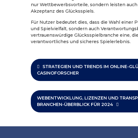
nur Wettbewerbsvorteile, sondern leisten auch 
Akzeptanz des Glücksspiels.
Für Nutzer bedeutet dies, dass die Wahl einer Pl
und Spielvielfalt, sondern auch Verantwortungs
vertrauenswürdige Glücksspielbranche eine, die
verantwortliches und sicheres Spielerlebnis.
Post
STRATEGIEN UND TRENDS IM ONLINE-GLÜ
navigation
CASINOFORSCHER
WEBENTWICKLUNG, LIZENZEN UND TRANSPA
BRANCHEN-ÜBERBLICK FÜR 2024