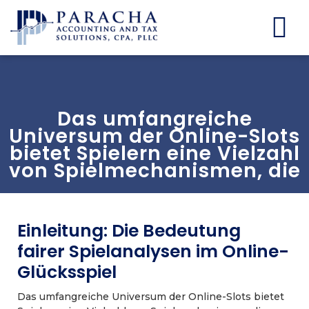
Das umfangreiche
Universum der Online-Slots
bietet Spielern eine Vielzahl
von Spielmechanismen, die
Einleitung: Die Bedeutung
fairer Spielanalysen im Online-
Glücksspiel
Das umfangreiche Universum der Online-Slots bietet