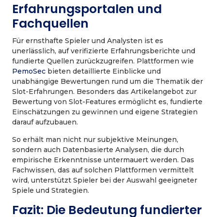
Erfahrungsportalen und
Fachquellen
Für ernsthafte Spieler und Analysten ist es
unerlässlich, auf verifizierte Erfahrungsberichte und
fundierte Quellen zurückzugreifen. Plattformen wie
PemoSec
bieten detaillierte Einblicke und
unabhängige Bewertungen rund um die Thematik der
Slot-Erfahrungen. Besonders das Artikelangebot zur
Bewertung von Slot-Features ermöglicht es, fundierte
Einschätzungen zu gewinnen und eigene Strategien
darauf aufzubauen.
So erhält man nicht nur subjektive Meinungen,
sondern auch Datenbasierte Analysen, die durch
empirische Erkenntnisse untermauert werden. Das
Fachwissen, das auf solchen Plattformen vermittelt
wird, unterstützt Spieler bei der Auswahl geeigneter
Spiele und Strategien.
Fazit: Die Bedeutung fundierter