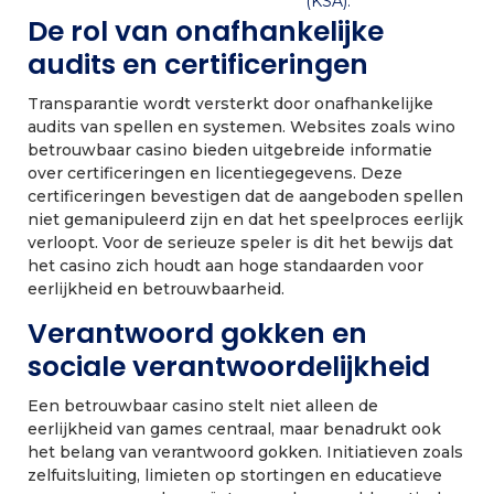
(KSA).
De rol van onafhankelijke
audits en certificeringen
Transparantie wordt versterkt door onafhankelijke
audits van spellen en systemen. Websites zoals wino
betrouwbaar casino bieden uitgebreide informatie
over certificeringen en licentiegegevens. Deze
certificeringen bevestigen dat de aangeboden spellen
niet gemanipuleerd zijn en dat het speelproces eerlijk
verloopt. Voor de serieuze speler is dit het bewijs dat
het casino zich houdt aan hoge standaarden voor
eerlijkheid en betrouwbaarheid.
Verantwoord gokken en
sociale verantwoordelijkheid
Een betrouwbaar casino stelt niet alleen de
eerlijkheid van games centraal, maar benadrukt ook
het belang van verantwoord gokken. Initiatieven zoals
zelfuitsluiting, limieten op stortingen en educatieve