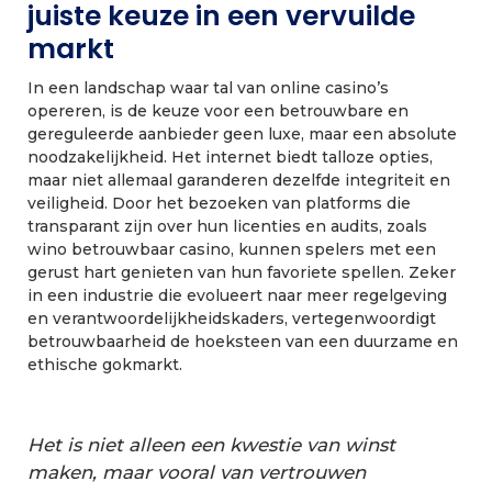
juiste keuze in een vervuilde
markt
In een landschap waar tal van online casino’s
opereren, is de keuze voor een betrouwbare en
gereguleerde aanbieder geen luxe, maar een absolute
noodzakelijkheid. Het internet biedt talloze opties,
maar niet allemaal garanderen dezelfde integriteit en
veiligheid. Door het bezoeken van platforms die
transparant zijn over hun licenties en audits, zoals
wino betrouwbaar casino, kunnen spelers met een
gerust hart genieten van hun favoriete spellen. Zeker
in een industrie die evolueert naar meer regelgeving
en verantwoordelijkheidskaders, vertegenwoordigt
betrouwbaarheid de hoeksteen van een duurzame en
ethische gokmarkt.
Het is niet alleen een kwestie van winst
maken, maar vooral van vertrouwen