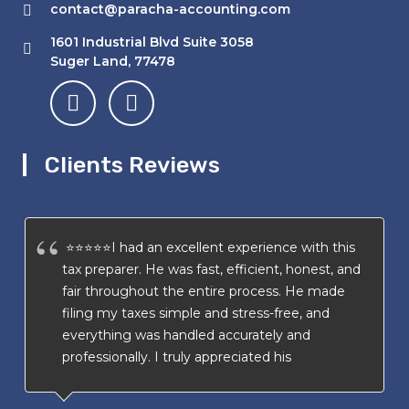
contact@paracha-accounting.com
1601 Industrial Blvd Suite 3058
Suger Land, 77478
Clients Reviews
⭐⭐⭐⭐⭐I had an excellent experience with this
tax preparer. He was fast, efficient, honest, and
fair throughout the entire process. He made
filing my taxes simple and stress-free, and
everything was handled accurately and
professionally. I truly appreciated his
transparency and attention to detail. I highly
recommend his services to anyone looking for