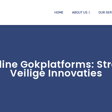
HOME
ABOUT US
OUR SER
line Gokplatforms: Str
Veilige Innovaties