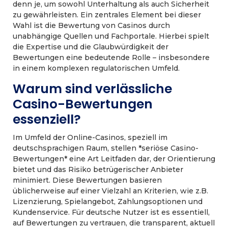
denn je, um sowohl Unterhaltung als auch Sicherheit
zu gewährleisten. Ein zentrales Element bei dieser
Wahl ist die Bewertung von Casinos durch
unabhängige Quellen und Fachportale. Hierbei spielt
die Expertise und die Glaubwürdigkeit der
Bewertungen eine bedeutende Rolle – insbesondere
in einem komplexen regulatorischen Umfeld.
Warum sind verlässliche
Casino-Bewertungen
essenziell?
Im Umfeld der Online-Casinos, speziell im
deutschsprachigen Raum, stellen *seriöse Casino-
Bewertungen* eine Art Leitfaden dar, der Orientierung
bietet und das Risiko betrügerischer Anbieter
minimiert. Diese Bewertungen basieren
üblicherweise auf einer Vielzahl an Kriterien, wie z.B.
Lizenzierung, Spielangebot, Zahlungsoptionen und
Kundenservice. Für deutsche Nutzer ist es essentiell,
auf Bewertungen zu vertrauen, die transparent, aktuell