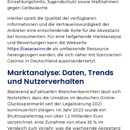
Einzahlungslimits, Jugendschutz sowie Maßnahmen
gegen Geldwäsche.
Hierbei spielt die Qualität der verfügbaren
Informationen und die Vertrauenswürdigkeit der
Anbieter eine entscheidende Rolle für die Akzeptanz
bei Konsumenten. Für eine tiefgehende Marktanalyse
und Bewertungen kann die Webseite
https://casacasino.de
als umfassende Ressource
herangezogen werden, die sich näher mit lizenzierten
Casinos in Deutschland auseinandersetzt.
Marktanalyse: Daten, Trends
und Nutzerverhalten
Basierend auf aktuellen Branchenberichten lässt sich
feststellen, dass die Umsätze im deutschen Online-
Glücksspielmarkt seit der Legalisierung 2021
kontinuierlich steigen. Im Jahr 2022 wurde ein
Bruttospielertrag von über 1,2 Milliarden Euro
verzeichnet, eine Zunahme von etwa 35 % im
Vergleich zum Vorjahr, was die wachsende Akzeptanz