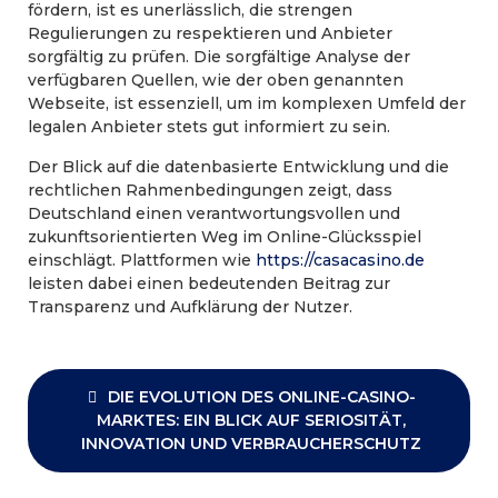
fördern, ist es unerlässlich, die strengen
Regulierungen zu respektieren und Anbieter
sorgfältig zu prüfen. Die sorgfältige Analyse der
verfügbaren Quellen, wie der oben genannten
Webseite, ist essenziell, um im komplexen Umfeld der
legalen Anbieter stets gut informiert zu sein.
Der Blick auf die datenbasierte Entwicklung und die
rechtlichen Rahmenbedingungen zeigt, dass
Deutschland einen verantwortungsvollen und
zukunftsorientierten Weg im Online-Glücksspiel
einschlägt. Plattformen wie
https://casacasino.de
leisten dabei einen bedeutenden Beitrag zur
Transparenz und Aufklärung der Nutzer.
Post
navigation
DIE EVOLUTION DES ONLINE-CASINO-
MARKTES: EIN BLICK AUF SERIOSITÄT,
INNOVATION UND VERBRAUCHERSCHUTZ