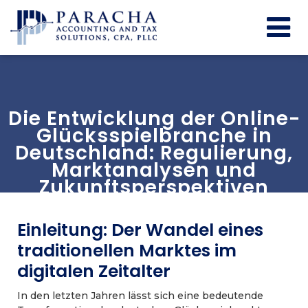
Die Entwicklung der Online-
Glücksspielbranche in
Deutschland: Regulierung,
Marktanalysen und
Zukunftsperspektiven
Einleitung: Der Wandel eines
traditionellen Marktes im
digitalen Zeitalter
In den letzten Jahren lässt sich eine bedeutende