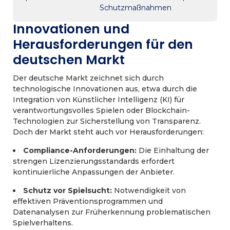
Schutzmaßnahmen
Innovationen und
Herausforderungen für den
deutschen Markt
Der deutsche Markt zeichnet sich durch
technologische Innovationen aus, etwa durch die
Integration von Künstlicher Intelligenz (KI) für
verantwortungsvolles Spielen oder Blockchain-
Technologien zur Sicherstellung von Transparenz.
Doch der Markt steht auch vor Herausforderungen:
Compliance-Anforderungen:
Die Einhaltung der
strengen Lizenzierungsstandards erfordert
kontinuierliche Anpassungen der Anbieter.
Schutz vor Spielsucht:
Notwendigkeit von
effektiven Präventionsprogrammen und
Datenanalysen zur Früherkennung problematischen
Spielverhaltens.