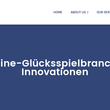
HOME
ABOUT US
OUR SER
nline-Glücksspielbran
Innovationen