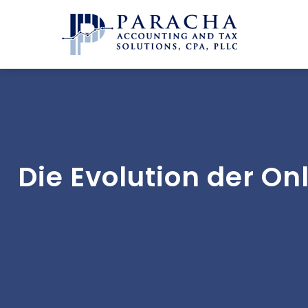
Die Evolution der O