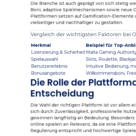
Die Branche ist auch geprägt von sich stetig w
Boni, adaptive Spielmechanismen sowie neue G
Plattformen setzen auf Gamification-Elemente 
vielseitiger und nachhaltiger zu gestalten.
Vergleich der wichtigsten Faktoren bei 
Merkmal
Beispiel für Top-Anbi
Lizenzierung & Sicherheit
Malta Gaming Authorit
Spielauswahl
Slots, Roulette, Blackja
Benutzererlebnis
Intuitive Bedienung, 
Bonusangebote
Willkommensboni, Freis
Die Rolle der Plattformq
Entscheidung
Die Wahl der richtigen Plattform ist vor allem e
sich durch Zuverlässigkeit, professionelle Nut
gewinnen langfristig an Bedeutung. Besonders
online spielen an Relevanz, da sie eine Plattfo
Regulierung entspricht und hochwertige Spielan