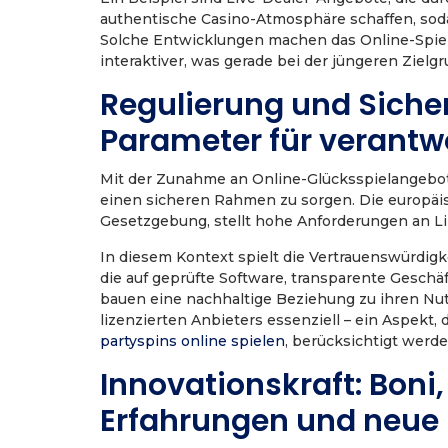
authentische Casino-Atmosphäre schaffen, sodas
Solche Entwicklungen machen das Online-Spiel 
interaktiver, was gerade bei der jüngeren Ziel
Regulierung und Sicher
Parameter für verantw
Mit der Zunahme an Online-Glücksspielangebot
einen sicheren Rahmen zu sorgen. Die europäis
Gesetzgebung, stellt hohe Anforderungen an Li
In diesem Kontext spielt die Vertrauenswürdigke
die auf geprüfte Software, transparente Geschä
bauen eine nachhaltige Beziehung zu ihren Nutz
lizenzierten Anbieters essenziell – ein Aspekt, 
partyspins online spielen
, berücksichtigt werde
Innovationskraft: Boni,
Erfahrungen und neue 