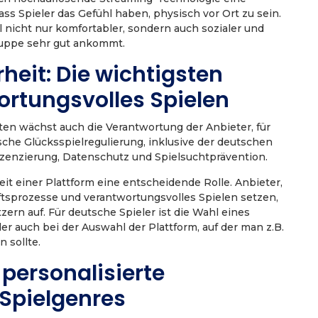
s Spieler das Gefühl haben, physisch vor Ort zu sein.
nicht nur komfortabler, sondern auch sozialer und
gruppe sehr gut ankommt.
heit: Die wichtigsten
ortungsvolles Spielen
en wächst auch die Verantwortung der Anbieter, für
che Glücksspielregulierung, inklusive der deutschen
zenzierung, Datenschutz und Spielsuchtprävention.
it einer Plattform eine entscheidende Rolle. Anbieter,
ftsprozesse und verantwortungsvolles Spielen setzen,
ern auf. Für deutsche Spieler ist die Wahl eines
der auch bei der Auswahl der Plattform, auf der man z.B.
n sollte.
 personalisierte
Spielgenres