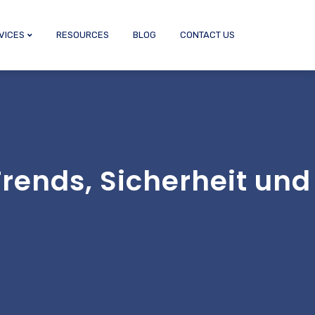
VICES
RESOURCES
BLOG
CONTACT US
Trends, Sicherheit und