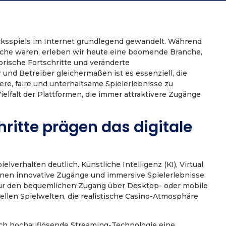
ücksspiels im Internet grundlegend gewandelt. Während
sche waren, erleben wir heute eine boomende Branche,
orische Fortschritte und veränderte
und Betreiber gleichermaßen ist es essenziell, die
re, faire und unterhaltsame Spielerlebnisse zu
Vielfalt der Plattformen, die immer attraktivere Zugänge
ritte prägen das digitale
lverhalten deutlich. Künstliche Intelligenz (KI), Virtual
öffnen innovative Zugänge und immersive Spielerlebnisse.
ur den bequemlichen Zugang über Desktop- oder mobile
uellen Spielwelten, die realistische Casino-Atmosphäre
urch hochauflösende Streaming-Technologie eine