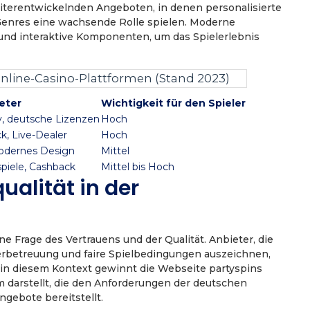
eiterentwickelnden Angeboten, in denen personalisierte
enres eine wachsende Rolle spielen. Moderne
und interaktive Komponenten, um das Spielerlebnis
Online-Casino-Plattformen (Stand 2023)
eter
Wichtigkeit für den Spieler
y, deutsche Lizenzen
Hoch
ck, Live-Dealer
Hoch
modernes Design
Mittel
piele, Cashback
Mittel bis Hoch
ualität in der
ine Frage des Vertrauens und der Qualität. Anbieter, die
zerbetreuung und faire Spielbedingungen auszeichnen,
 in diesem Kontext gewinnt die Webseite partyspins
rm darstellt, die den Anforderungen der deutschen
gebote bereitstellt.