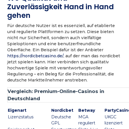
Zuverlässigkeit Hand in Hand
gehen
Für deutsche Nutzer ist es essenziell, auf etablierte
und regulierte Plattformen zu setzen. Diese bieten
nicht nur Sicherheit, sondern auch vielfältige
Spieloptionen und eine benutzerfreundliche
Oberfläche. Ein Beispiel dafür ist der Anbieter
https://nordicbetcasino.de/
, auf der man das nordicbet
jetzt spielen kann. Hier verbinden sich qualitativ
hochwertige Spiele mit verantwortungsvoller
Regulierung – ein Beleg für die Professionalität, die
deutsche Marktteilnehmer anstreben.
Vergleich: Premium-Online-Casinos in
Deutschland
Eigenart
Nordicbet
Betway
PartyCasin
Lizenzstatus
Deutsche
MGA
UKGC
GPL
reguliert
lizenziert