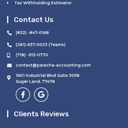
Tax Withholding Estimator
Contact Us
(832) -847-0168
(281)-637-0023 (Teams)
(718) -913-0770
contact@paracha-accounting.com
1601 Industrial Blvd Suite 3058
Suger Land, 77478
Clients Reviews