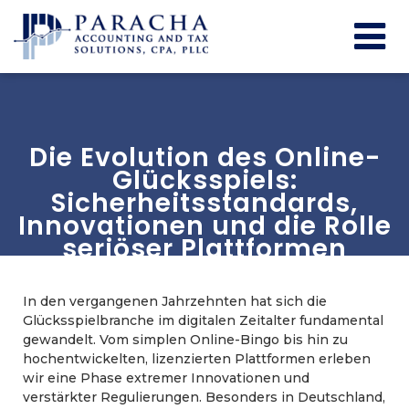
Die Evolution des Online-
Glücksspiels:
Sicherheitsstandards,
Innovationen und die Rolle
seriöser Plattformen
In den vergangenen Jahrzehnten hat sich die
Glücksspielbranche im digitalen Zeitalter fundamental
gewandelt. Vom simplen Online-Bingo bis hin zu
hochentwickelten, lizenzierten Plattformen erleben
wir eine Phase extremer Innovationen und
verstärkter Regulierungen. Besonders in Deutschland,