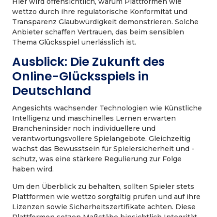
Hier wird offensichtlich, warum Plattformen wie
wettzo durch ihre regulatorische Konformität und
Transparenz Glaubwürdigkeit demonstrieren. Solche
Anbieter schaffen Vertrauen, das beim sensiblen
Thema Glücksspiel unerlässlich ist.
Ausblick: Die Zukunft des
Online-Glücksspiels in
Deutschland
Angesichts wachsender Technologien wie Künstliche
Intelligenz und maschinelles Lernen erwarten
Brancheninsider noch individuellere und
verantwortungsvollere Spielangebote. Gleichzeitig
wächst das Bewusstsein für Spielersicherheit und -
schutz, was eine stärkere Regulierung zur Folge
haben wird.
Um den Überblick zu behalten, sollten Spieler stets
Plattformen wie wettzo sorgfältig prüfen und auf ihre
Lizenzen sowie Sicherheitszertifikate achten. Diese