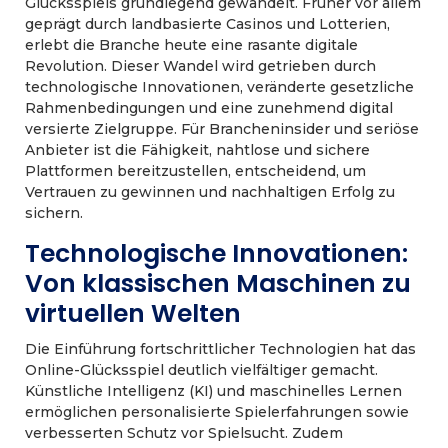
Glücksspiels grundlegend gewandelt. Früher vor allem
geprägt durch landbasierte Casinos und Lotterien,
erlebt die Branche heute eine rasante
digitale
Revolution
. Dieser Wandel wird getrieben durch
technologische Innovationen, veränderte gesetzliche
Rahmenbedingungen und eine zunehmend digital
versierte Zielgruppe. Für Brancheninsider und seriöse
Anbieter ist die Fähigkeit, nahtlose und sichere
Plattformen bereitzustellen, entscheidend, um
Vertrauen zu gewinnen und nachhaltigen Erfolg zu
sichern.
Technologische Innovationen:
Von klassischen Maschinen zu
virtuellen Welten
Die Einführung fortschrittlicher Technologien hat das
Online-Glücksspiel deutlich vielfältiger gemacht.
Künstliche Intelligenz (KI) und maschinelles Lernen
ermöglichen personalisierte Spielerfahrungen sowie
verbesserten Schutz vor Spielsucht. Zudem