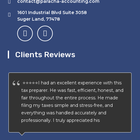
contact@paracha-accounting.com
1601 Industrial Blvd Suite 3058
Suger Land, 77478
Clients Reviews
⭐⭐⭐⭐⭐I had an excellent experience with this
tax preparer. He was fast, efficient, honest, and
fair throughout the entire process. He made
filing my taxes simple and stress-free, and
everything was handled accurately and
professionally. I truly appreciated his
transparency and attention to detail. I highly
recommend his services to anyone looking for