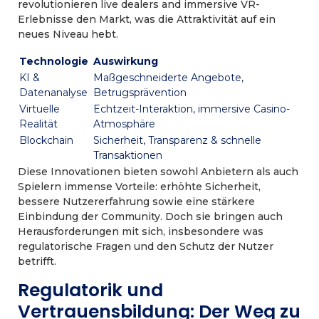
revolutionieren
live dealers and immersive VR
-
Erlebnisse den Markt, was die Attraktivität auf ein
neues Niveau hebt.
Technologie
Auswirkung
KI &
Maßgeschneiderte Angebote,
Datenanalyse
Betrugsprävention
Virtuelle
Echtzeit-Interaktion, immersive Casino-
Realität
Atmosphäre
Blockchain
Sicherheit, Transparenz & schnelle
Transaktionen
Diese Innovationen bieten sowohl Anbietern als auch
Spielern immense Vorteile: erhöhte Sicherheit,
bessere Nutzererfahrung sowie eine stärkere
Einbindung der Community. Doch sie bringen auch
Herausforderungen mit sich, insbesondere was
regulatorische Fragen und den Schutz der Nutzer
betrifft.
Regulatorik und
Vertrauensbildung: Der Weg zu