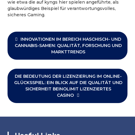
wie etwa die auf kyngs hier spielen angeführte, als
glaubwürdiges Beispiel für verantwortungsvolles,
sicheres Gaming.
Post
navigation
INNOVATIONEN IM BEREICH HASCHISCH- UND
CANNABIS-SAMEN: QUALITÄT, FORSCHUNG UND
MARKTTRENDS
DIE BEDEUTUNG DER LIZENZIERUNG IM ONLINE-
GLÜCKSSPIEL: EIN BLICK AUF DIE QUALITÄT UND
SICHERHEIT BEINOLIMIT LIZENZIERTES
CASINO