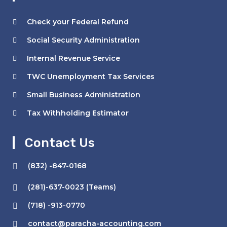
Check your Federal Refund
Social Security Administration
Internal Revenue Service
TWC Unemployment Tax Services
Small Business Administration
Tax Withholding Estimator
Contact Us
(832) -847-0168
(281)-637-0023 (Teams)
(718) -913-0770
contact@paracha-accounting.com