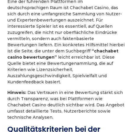
Eine der führenden Plattformen im
deutschsprachigen Raum ist Chachabet Casino, das
sich durch eine umfangreiche Sammlung von Nutzer-
und Expertenbewertungen auszeichnet. Für
interessierte Spieler ist es essentiell, auf Quellen
zuzugreifen, die nicht nur oberflächliche Eindrücke
vermitteln, sondern auch faktenbasierte
Bewertungen liefern. Ein konkretes Hilfsmittel hierbei
ist die Seite, die unter dem Suchbegriff
“chachabet
casino bewertungen”
leicht erreichbar ist. Diese
Quelle bietet eine Bewertungenammlung, die auf
Kriterien wie Lizenzsicherheit,
Auszahlungsgeschwindigkeit, Spielvielfalt und
Kundenfeedback basiert.
Hinweis:
Das Vertrauen in eine Bewertung stärkt sich
durch Transparenz, was bei Plattformen wie
Chachabet Casino deutlich sichtbar wird. Das Angebot
umfasst detaillierte Tests, Nutzerberichte sowie
technische Analysen.
Qualitätskriterien bei der