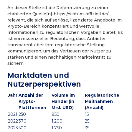
An dieser Stelle ist die Referenzierung zu einer
etablierten Quelle[n](https://slotum-offiziell.de/)
relevant, die sich auf seriöse, lizenzierte Angebote im
Krypto-Bereich konzentriert und wertvolle
Informationen zu regulatorischen Vorgaben bietet. Es
ist von essenzieller Bedeutung, dass Anbieter
transparent über ihre regulatorische Stellung
kommunizieren, um das Vertrauen der Nutzer zu
stärken und einen nachhaltigen Markteintritt zu
sichern.
Marktdaten und
Nutzerperspektiven
Jahr
Anzahl der
Volume im
Regulatorische
Krypto-
Handel (in
Maßnahmen
Plattformen
Mrd. USD)
(Anzahl)
2021
250
850
15
2022
370
1.200
25
2023
500
1.750
35