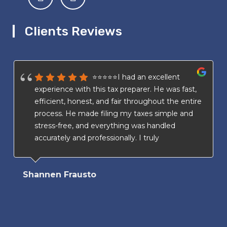
Clients Reviews
⭐⭐⭐⭐⭐I had an excellent
experience with this tax preparer. He was fast,
efficient, honest, and fair throughout the entire
process. He made filing my taxes simple and
stress-free, and everything was handled
accurately and professionally. I truly
appreciated his transparency and attention to
detail. I highly recommend his services to
Shannen Frausto
anyone looking for a trustworthy and reliable
tax preparer.