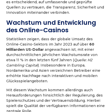
es entscheidend, auf umfassende und geprüfte
Quellen zu vertrauen, die Transparenz, Sicherheit und
Innovation miteinander verbinden.
Wachstum und Entwicklung
des Online-Casinos
Statistiken zeigen, dass der globale Umsatz des
Online-Casino-Sektors im Jahr 2023 auf über
60
Milliarden US-Dollar
angewachsen ist, mit einer
durchschnittlichen jährlichen Wachstumsrate von
etwa 11 % in den letzten fünf Jahren (
Quelle: H2
Gambling Capital
). Insbesondere in Europa,
Nordamerika und Asien verzeichnen Betreiber eine
erhöhte Nachfrage nach interaktiven und mobilen
Glücksspielangeboten.
Mit diesem Wachstum kommen allerdings auch
Herausforderungen hinsichtlich der Regulierung, des
Spielerschutzes und der Vertrauensbildung. Hierbei
spielt die Qualität der verfügbaren Informationen eine
zentrale Rolle.