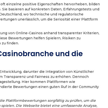
oft einzelne positive Eigenschaften hervorheben, bilden
. Sie basieren auf konkreten Daten, Erfahrungstests und
Deutschland, wo technische und regulatorische
rtungen unerlässlich, um die Seriosität einer Plattform
tung von Online-Casinos anhand transparenter Kriterien,
Diese Bewertungen helfen Spielern, Risiken zu
 zu finden.
 Casinobranche und die
Entwicklung, darunter die Integration von Künstlicher
 um Transparenz und Fairness zu erhöhen. Dennoch
Fragestellung. Hier kommen Plattformen wie
 fundierte Bewertungen einen guten Ruf in der Community
 die Plattformbewertungen sorgfältig zu prüfen, um die
u spielen. Die Webseite bietet eine umfassende Analyse,