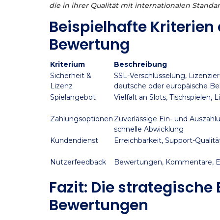
die in ihrer Qualität mit internationalen Standar
Beispielhafte Kriterie
Bewertung
Kriterium
Beschreibung
Sicherheit &
SSL-Verschlüsselung, Lizenzie
Lizenz
deutsche oder europäische B
Spielangebot
Vielfalt an Slots, Tischspielen, 
Zahlungsoptionen
Zuverlässige Ein- und Auszah
schnelle Abwicklung
Kundendienst
Erreichbarkeit, Support-Qualit
Nutzerfeedback
Bewertungen, Kommentare, Er
Fazit: Die strategisch
Bewertungen