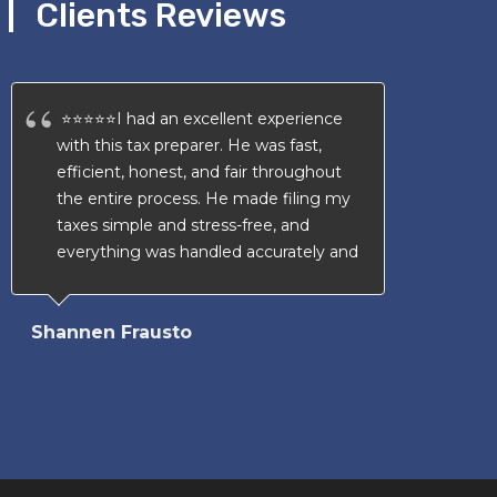
Clients Reviews
⭐⭐⭐⭐⭐I had an excellent experience
Amazin
with this tax preparer. He was fast,
question
efficient, honest, and fair throughout
any clar
the entire process. He made filing my
to the
taxes simple and stress-free, and
everything was handled accurately and
professionally. I truly appreciated his
transparency and attention to detail. I
Shannen Frausto
highly recommend his services to
maham r
anyone looking for a trustworthy and
reliable tax preparer.