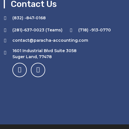
Contact Us
(832) -847-0168
(281)-637-0023 (Teams)
(718) -913-0770
contact@paracha-accounting.com
1601 Industrial Blvd Suite 3058
Suger Land, 77478