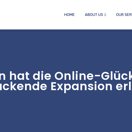
HOME
ABOUT US
OUR SER
n hat die Online-Glüc
ckende Expansion erl