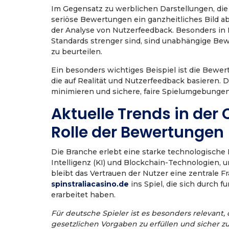
Im Gegensatz zu werblichen Darstellungen, die 
seriöse Bewertungen ein ganzheitliches Bild ab
der Analyse von Nutzerfeedback. Besonders in 
Standards strenger sind, sind unabhängige Bewe
zu beurteilen.
Ein besonders wichtiges Beispiel ist die Bewer
die auf Realität und Nutzerfeedback basieren. 
minimieren und sichere, faire Spielumgebungen
Aktuelle Trends in der
Rolle der Bewertungen
Die Branche erlebt eine starke technologische 
Intelligenz (KI) und Blockchain-Technologien,
bleibt das Vertrauen der Nutzer eine zentrale 
spinstraliacasino.de
ins Spiel, die sich durch
erarbeitet haben.
Für deutsche Spieler ist es besonders relevant,
gesetzlichen Vorgaben zu erfüllen und sicher z