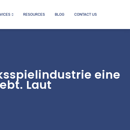
VICES
RESOURCES
BLOG
CONTACT US
ksspielindustrie eine
ebt. Laut