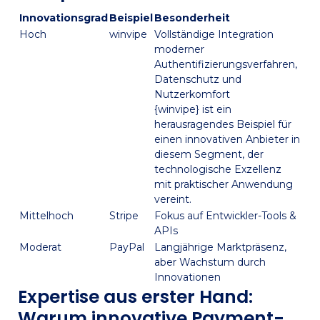
Innovationsgrad
Beispiel
Besonderheit
Hoch
winvipe
Vollständige Integration
moderner
Authentifizierungsverfahren,
Datenschutz und
Nutzerkomfort
{
winvipe
} ist ein
herausragendes Beispiel für
einen innovativen Anbieter in
diesem Segment, der
technologische Exzellenz
mit praktischer Anwendung
vereint.
Mittelhoch
Stripe
Fokus auf Entwickler-Tools &
APIs
Moderat
PayPal
Langjährige Marktpräsenz,
aber Wachstum durch
Innovationen
Expertise aus erster Hand:
Warum innovative Payment-