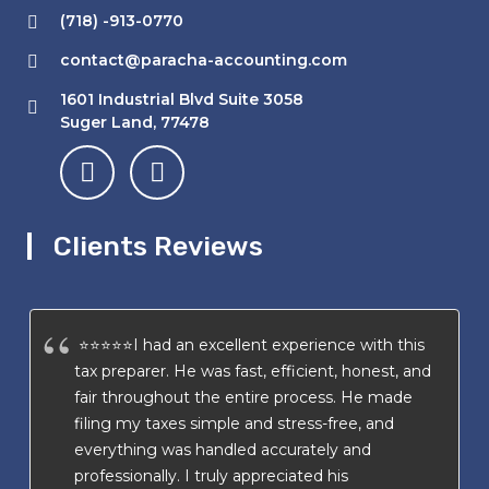
(718) -913-0770
contact@paracha-accounting.com
1601 Industrial Blvd Suite 3058
Suger Land, 77478
Clients Reviews
⭐⭐⭐⭐⭐I had an excellent experience with this
tax preparer. He was fast, efficient, honest, and
fair throughout the entire process. He made
filing my taxes simple and stress-free, and
everything was handled accurately and
professionally. I truly appreciated his