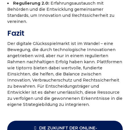
Regulierung 2.0:
Erfahrungsaustausch mit
Behörden und die Entwicklung gemeinsamer
Standards, um Innovation und Rechtssicherheit zu
vereinen.
Fazit
Der digitale Glücksspielmarkt ist im Wandel – eine
Bewegung, die durch technologische Innovationen
angetrieben wird, aber nur in einem regulierten
Rahmen nachhaltigen Erfolg haben kann. Plattformen
wie tiptorro bieten dabei wertvolle, fundierte
Einsichten, die helfen, die Balance zwischen
Innovation, Verbraucherschutz und Rechtssicherheit
zu bewahren. Für Entscheidungsträger und
Entwickler ist es daher unerlässlich, diese Ressource
zu verfolgen und die gewonnenen Erkenntnisse in die
eigene Strategiebildung zu integrieren.
Post
navigation
DIE ZUKUNFT DER ONLINE-