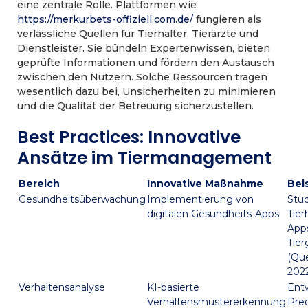
eine zentrale Rolle. Plattformen wie
https://merkurbets-offiziell.com.de/
fungieren als
verlässliche Quellen für Tierhalter, Tierärzte und
Dienstleister. Sie bündeln Expertenwissen, bieten
geprüfte Informationen und fördern den Austausch
zwischen den Nutzern. Solche Ressourcen tragen
wesentlich dazu bei, Unsicherheiten zu minimieren
und die Qualität der Betreuung sicherzustellen.
Best Practices: Innovative
Ansätze im Tiermanagement
Bereich
Innovative Maßnahme
Bei
Gesundheitsüberwachung
Implementierung von
Stud
digitalen Gesundheits-Apps
Tier
Apps
Tier
(Que
202
Verhaltensanalyse
KI-basierte
Entw
Verhaltensmustererkennung
Pred