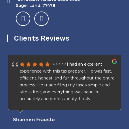
Suger Land, 77478
Clients Reviews
⭐⭐⭐⭐⭐I had an excellent
experience with this tax preparer. He was fast,
efficient, honest, and fair throughout the entire
process. He made filing my taxes simple and
stress-free, and everything was handled
accurately and professionally. I truly
appreciated his transparency and attention to
detail. I highly recommend his services to
Shannen Frausto
anyone looking for a trustworthy and reliable
tax preparer.