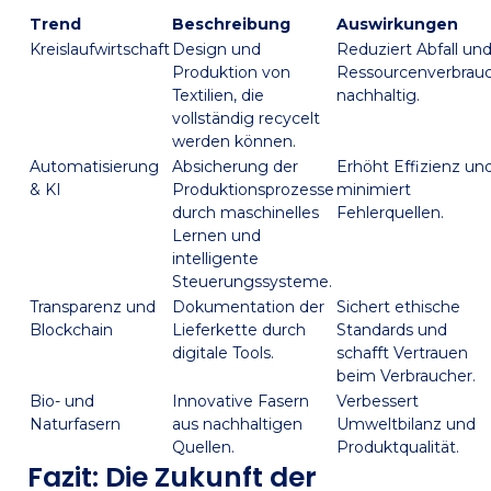
Trend
Beschreibung
Auswirkungen
Kreislaufwirtschaft
Design und
Reduziert Abfall un
Produktion von
Ressourcenverbrau
Textilien, die
nachhaltig.
vollständig recycelt
werden können.
Automatisierung
Absicherung der
Erhöht Effizienz un
& KI
Produktionsprozesse
minimiert
durch maschinelles
Fehlerquellen.
Lernen und
intelligente
Steuerungssysteme.
Transparenz und
Dokumentation der
Sichert ethische
Blockchain
Lieferkette durch
Standards und
digitale Tools.
schafft Vertrauen
beim Verbraucher.
Bio- und
Innovative Fasern
Verbessert
Naturfasern
aus nachhaltigen
Umweltbilanz und
Quellen.
Produktqualität.
Fazit: Die Zukunft der