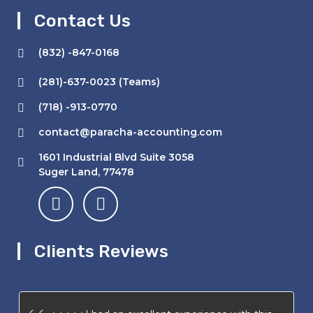
Contact Us
(832) -847-0168
(281)-637-0023 (Teams)
(718) -913-0770
contact@paracha-accounting.com
1601 Industrial Blvd Suite 3058
Suger Land, 77478
Clients Reviews