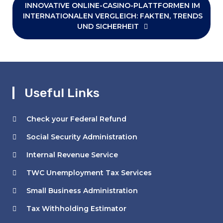
INNOVATIVE ONLINE-CASINO-PLATTFORMEN IM
INTERNATIONALEN VERGLEICH: FAKTEN, TRENDS
UND SICHERHEIT
Useful Links
Check your Federal Refund
Social Security Administration
Internal Revenue Service
TWC Unemployment Tax Services
Small Business Administration
Tax Withholding Estimator