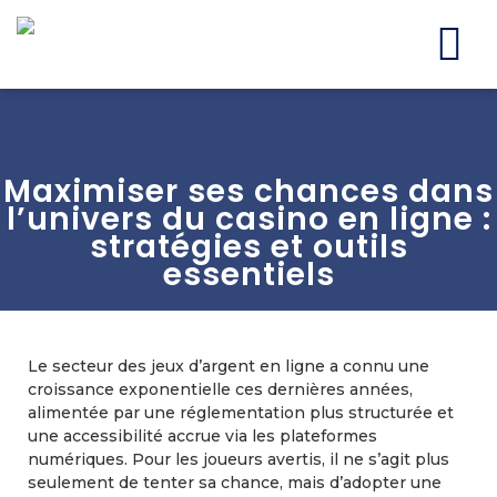
Maximiser ses chances dans
l’univers du casino en ligne :
stratégies et outils
essentiels
Le secteur des jeux d’argent en ligne a connu une
croissance exponentielle ces dernières années,
alimentée par une réglementation plus structurée et
une accessibilité accrue via les plateformes
numériques. Pour les joueurs avertis, il ne s’agit plus
seulement de tenter sa chance, mais d’adopter une