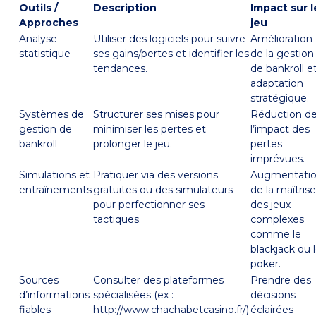
Outils /
Description
Impact sur l
Approches
jeu
Analyse
Utiliser des logiciels pour suivre
Amélioration
statistique
ses gains/pertes et identifier les
de la gestion
tendances.
de bankroll e
adaptation
stratégique.
Systèmes de
Structurer ses mises pour
Réduction d
gestion de
minimiser les pertes et
l’impact des
bankroll
prolonger le jeu.
pertes
imprévues.
Simulations et
Pratiquer via des versions
Augmentati
entraînements
gratuites ou des simulateurs
de la maîtrise
pour perfectionner ses
des jeux
tactiques.
complexes
comme le
blackjack ou 
poker.
Sources
Consulter des plateformes
Prendre des
d’informations
spécialisées (ex :
décisions
fiables
http://www.chachabetcasino.fr/)
éclairées