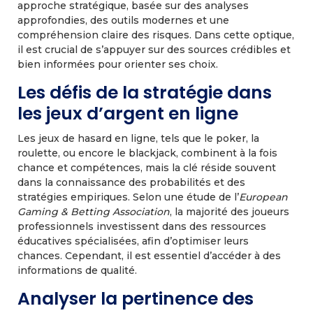
approche stratégique, basée sur des analyses
approfondies, des outils modernes et une
compréhension claire des risques. Dans cette optique,
il est crucial de s’appuyer sur des sources crédibles et
bien informées pour orienter ses choix.
Les défis de la stratégie dans
les jeux d’argent en ligne
Les jeux de hasard en ligne, tels que le poker, la
roulette, ou encore le blackjack, combinent à la fois
chance et compétences, mais la clé réside souvent
dans la connaissance des probabilités et des
stratégies empiriques. Selon une étude de l’
European
Gaming & Betting Association
, la majorité des joueurs
professionnels investissent dans des ressources
éducatives spécialisées, afin d’optimiser leurs
chances. Cependant, il est essentiel d’accéder à des
informations de qualité.
Analyser la pertinence des