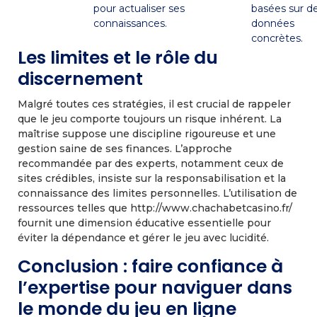
pour actualiser ses
basées sur d
connaissances.
données
concrètes.
Les limites et le rôle du
discernement
Malgré toutes ces stratégies, il est crucial de rappeler
que le jeu comporte toujours un risque inhérent. La
maîtrise suppose une discipline rigoureuse et une
gestion saine de ses finances. L’approche
recommandée par des experts, notamment ceux de
sites crédibles, insiste sur la responsabilisation et la
connaissance des limites personnelles. L’utilisation de
ressources telles que http://www.chachabetcasino.fr/
fournit une dimension éducative essentielle pour
éviter la dépendance et gérer le jeu avec lucidité.
Conclusion : faire confiance à
l’expertise pour naviguer dans
le monde du jeu en ligne