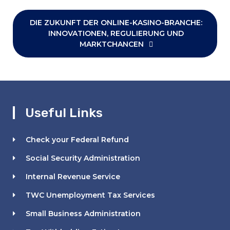
DIE ZUKUNFT DER ONLINE-KASINO-BRANCHE:
INNOVATIONEN, REGULIERUNG UND
MARKTCHANCEN
Useful Links
Check your Federal Refund
Social Security Administration
Internal Revenue Service
TWC Unemployment Tax Services
Small Business Administration