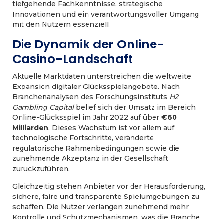
tiefgehende Fachkenntnisse, strategische
Innovationen und ein verantwortungsvoller Umgang
mit den Nutzern essenziell.
Die Dynamik der Online-
Casino-Landschaft
Aktuelle Marktdaten unterstreichen die weltweite
Expansion digitaler Glücksspielangebote. Nach
Branchenanalysen des Forschungsinstituts
H2
Gambling Capital
belief sich der Umsatz im Bereich
Online-Glücksspiel im Jahr 2022 auf über
€60
Milliarden
. Dieses Wachstum ist vor allem auf
technologische Fortschritte, veränderte
regulatorische Rahmenbedingungen sowie die
zunehmende Akzeptanz in der Gesellschaft
zurückzuführen.
Gleichzeitig stehen Anbieter vor der Herausforderung,
sichere, faire und transparente Spielumgebungen zu
schaffen. Die Nutzer verlangen zunehmend mehr
Kontrolle und Schutzmechanismen, was die Branche