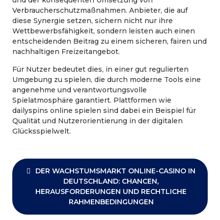
und der konsequenten Umsetzung von
Verbraucherschutzmaßnahmen. Anbieter, die auf
diese Synergie setzen, sichern nicht nur ihre
Wettbewerbsfähigkeit, sondern leisten auch einen
entscheidenden Beitrag zu einem sicheren, fairen und
nachhaltigen Freizeitangebot.
Für Nutzer bedeutet dies, in einer gut regulierten
Umgebung zu spielen, die durch moderne Tools eine
angenehme und verantwortungsvolle
Spielatmosphäre garantiert. Plattformen wie
dailyspins online spielen sind dabei ein Beispiel für
Qualität und Nutzerorientierung in der digitalen
Glücksspielwelt.
Post
navigation
DER WACHSTUMSMARKT ONLINE-CASINO IN
DEUTSCHLAND: CHANCEN,
HERAUSFORDERUNGEN UND RECHTLICHE
RAHMENBEDINGUNGEN