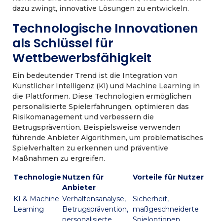
dazu zwingt, innovative Lösungen zu entwickeln.
Technologische Innovationen
als Schlüssel für
Wettbewerbsfähigkeit
Ein bedeutender Trend ist die Integration von
Künstlicher Intelligenz (KI)
und
Machine Learning
in
die Plattformen. Diese Technologien ermöglichen
personalisierte Spielerfahrungen, optimieren das
Risikomanagement und verbessern die
Betrugsprävention. Beispielsweise verwenden
führende Anbieter Algorithmen, um problematisches
Spielverhalten zu erkennen und präventive
Maßnahmen zu ergreifen.
Technologie
Nutzen für
Vorteile für Nutzer
Anbieter
KI & Machine
Verhaltensanalyse,
Sicherheit,
Learning
Betrugsprävention,
maßgeschneiderte
personalisierte
Spieloptionen,